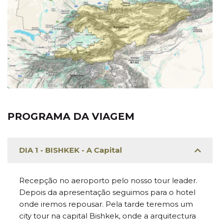
nómada aquece-nos o coração e se nunca dormiu
numa iurta, o seu humilde conforto irá trazer-lhe
saudades. Aguarda-se a experiência de novos sabores
e cheiros.
A nossa viagem realiza-se no Verão, a melhor época
para o fazer. No entanto, prepare roupa quente para
levar, pois as temperaturas à noite são muito baixas,
dado que 90% do país se encontra a grandes altitudes.
Por vezes as distâncias podem ser mais longas e
lentas, e por isso mais cansativas, mas no final haverá
PROGRAMA DA VIAGEM
tempo para descansar, e vai sempre valer a pena. Os
tempos indicados nos itinerários são indicativos pelo
que poderão ocorrer atrasos e imprevistos, por isso há
DIA 1 - BISHKEK - A Capital
que ter alguma paciência. Afinal tudo fará parte da
experiência e da aventura.
Recepção no aeroporto pelo nosso tour leader.
Depois da apresentação seguimos para o hotel
onde iremos repousar. Pela tarde teremos um
city tour na capital Bishkek, onde a arquitectura