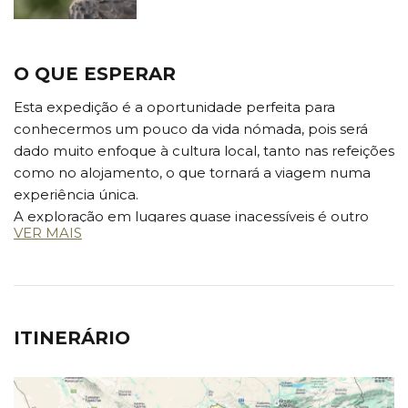
O QUE ESPERAR
Esta expedição é a oportunidade perfeita para
conhecermos um pouco da vida nómada, pois será
dado muito enfoque à cultura local, tanto nas refeições
como no alojamento, o que tornará a viagem numa
experiência única.
A exploração em lugares quase inacessíveis é outro
VER MAIS
grande objetivo desta viagem. O Quirguistão é
conhecido pelas suas paisagens magnânimas, lindas e
enormes e vamos partilhá-las com quem vive em
andamento, tal como nós em todas as viagens que
fazemos.
ITINERÁRIO
A cultura quirguiz é muito diferente da nossa. Há zonas
que nos lembram a União Soviética e outras em que
recuamos ao passado. A hospitalidade do povo