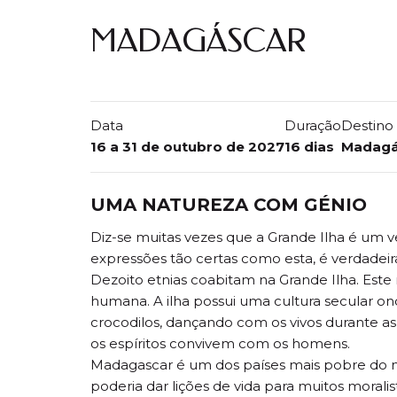
MADAGÁSCAR
A GRANDE
Data
Duração
Destino
16 a 31 de outubro de 2027
16 dias
Madagá
UMA NATUREZA COM GÉNIO
Diz-se muitas vezes que a Grande Ilha é um v
expressões tão certas como esta, é verdade
Dezoito etnias coabitam na Grande Ilha. Est
humana. A ilha possui uma cultura secular o
crocodilos, dançando com os vivos durante a
os espíritos convivem com os homens.
Madagascar é um dos países mais pobre do mun
poderia dar lições de vida para muitos moral