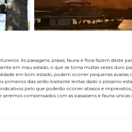
reiros. As paisagens, praias, fauna e flora fazem deste pa
ente em mau estado, o que se torna muitas vezes duro pa
alidade em bom estado, podem ocorrer pequenas avarias o
s primeiros dias serão bastante lentas dado o péssimo esta
indicativos pelo que poderão ocorrer atrasos e imprevistos,
a e seremos compensados com as paisagens e fauna únicas d
rão compensados com mergulhos no mar turquesa do Índi