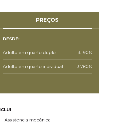
PREÇOS
DESDE:
Adulto em quarto duplo
3.190€
Adulto em quarto individual
3.780€
NCLUI
Assistencia mecânica