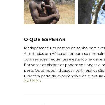
O QUE ESPERAR
Madagáscar é um destino de sonho para aventu
As estradas em África encontram-se normalm
com revisões frequentes e estando na gener
Por vezes as distâncias podem ser longas e no
pena. Os tempos indicados nos itinerários são 
tudo fará parte da experiência e da aventur
VER MAIS
Esperam-nos dias quentes e húmidos que se