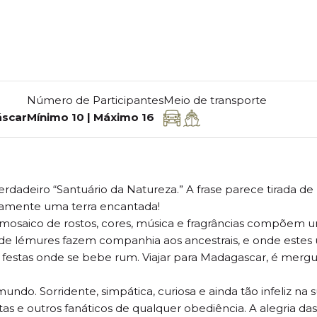
 ILHA
Número de Participantes
Meio de transporte
scar
Mínimo 10 | Máximo 16
erdadeiro “Santuário da Natureza.” A frase parece tirada d
iramente uma terra encantada!
e mosaico de rostos, cores, música e fragrâncias compõem 
nde lémures fazem companhia aos ancestrais, e onde estes 
s festas onde se bebe rum. Viajar para Madagascar, é merg
do. Sorridente, simpática, curiosa e ainda tão infeliz na 
istas e outros fanáticos de qualquer obediência. A alegria